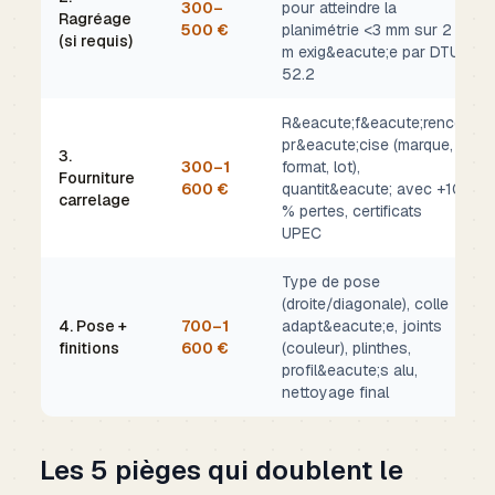
300–
pour atteindre la
Ragréage
500 €
planimétrie <3 mm sur 2
(si requis)
m exig&eacute;e par DTU
52.2
R&eacute;f&eacute;rence
pr&eacute;cise (marque,
3.
300–1
format, lot),
Fourniture
600 €
quantit&eacute; avec +10
carrelage
% pertes, certificats
UPEC
Type de pose
(droite/diagonale), colle
4. Pose +
700–1
adapt&eacute;e, joints
finitions
600 €
(couleur), plinthes,
profil&eacute;s alu,
nettoyage final
Les 5 pièges qui doublent le