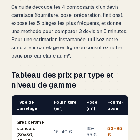
Ce guide découpe les 4 composants d'un devis
carrelage (fourniture, pose, préparation, finitions),
expose les 5 pièges les plus fréquents, et donne
une méthode pour comparer 3 devis en 5 minutes.
Pour une estimation instantanée, utilisez notre
simulateur carrelage en ligne
ou consultez notre
page
prix carrelage au m²
.
Tableau des prix par type et
niveau de gamme
Type de
Fourniture
Pose
Fourni-
carrelage
(m²)
(m²)
posé
Grès cérame
standard
35–
50–95
15–40 €
(30×30,
55 €
€