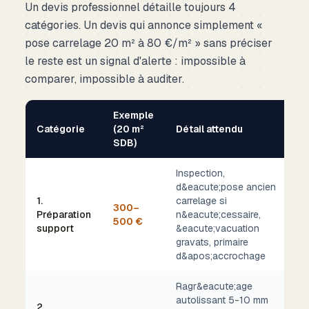
Un devis professionnel détaille toujours 4
catégories. Un devis qui annonce simplement «
pose carrelage 20 m² à 80 €/m² » sans préciser
le reste est un signal d'alerte : impossible à
comparer, impossible à auditer.
Exemple
Catégorie
(20 m²
Détail attendu
SDB)
Inspection,
d&eacute;pose ancien
1.
carrelage si
300–
Préparation
n&eacute;cessaire,
500 €
support
&eacute;vacuation
gravats, primaire
d&apos;accrochage
Ragr&eacute;age
autolissant 5-10 mm
2.