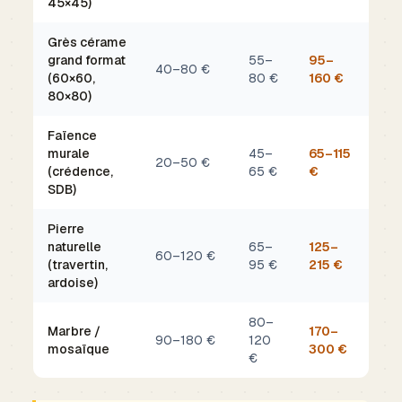
45×45)
Grès cérame
grand format
55–
95–
40–80 €
(60×60,
80 €
160 €
80×80)
Faïence
murale
45–
65–115
20–50 €
(crédence,
65 €
€
SDB)
Pierre
naturelle
65–
125–
60–120 €
(travertin,
95 €
215 €
ardoise)
80–
Marbre /
170–
90–180 €
120
mosaïque
300 €
€