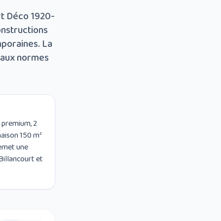
rt Déco 1920-
onstructions
poraines. La
e aux normes
 premium, 2
maison 150 m²
remet une
Billancourt et