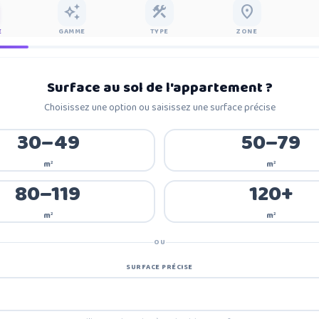
auto_awesome
construction
place
E
GAMME
TYPE
ZONE
Surface au sol de l'appartement
?
Choisissez une option ou saisissez une surface précise
30–49
50–79
m²
m²
80–119
120+
m²
m²
OU
SURFACE PRÉCISE