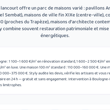
lancourt offre un parc de maisons varié : pavillons A
l Sembat), maisons de ville fin XIXe (centre-ville), c
0 (proches du Trapèze), maisons d'architecte contem
y combine souvent restauration patrimoniale et mis
énergétiques.
gne : 1 100–1 600 €/m² en rénovation standard, 1 600–2 500 €/m² en
m² en luxe. Une maison 100 m² standard : 110 000–160 000 €. Une 
 000–375 000 €. Styly audite les devis, vérifie les artisans et vous 
aire en 24 h — gratuit et sans engagement. Intervention à Boulogne-
s limitrophes.