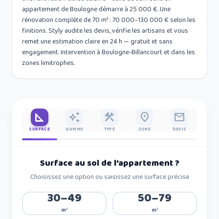
appartement de Boulogne démarre à 25 000 €. Une
rénovation complète de 70 m² : 70 000–130 000 € selon les
finitions. Styly audite les devis, vérifie les artisans et vous
remet une estimation claire en 24 h — gratuit et sans
engagement. Intervention à Boulogne-Billancourt et dans les
zones limitrophes.
square_foot
auto_awesome
construction
place
mail
SURFACE
GAMME
TYPE
ZONE
DEVIS
Surface au sol de l'appartement
?
Choisissez une option ou saisissez une surface précise
30–49
50–79
m²
m²