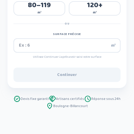
80–119
120+
m²
m²
OU
SURFACE PRÉCISE
m²
Utilisez Continuer ↓ après avoir saisi votre surface
Continuer
verified
handshake
schedule
Devis fixe garanti
Artisans certifiés
Réponse sous 24h
place
Boulogne-Billancourt