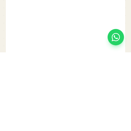
Équipe éditoriale Styly
SE
Experts rénovation, design d'intérieur & IA — Paris et
Île-de-France