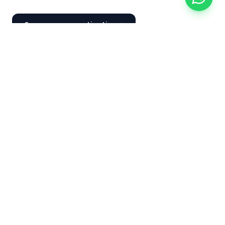
Commencer mon estimation
AVANT / APRÈS
Chantiers livrés —
Levallois-Perret et
environs
Quatre transformations réelles conduites par notre réseau
d'artisans. Photos non retouchées.