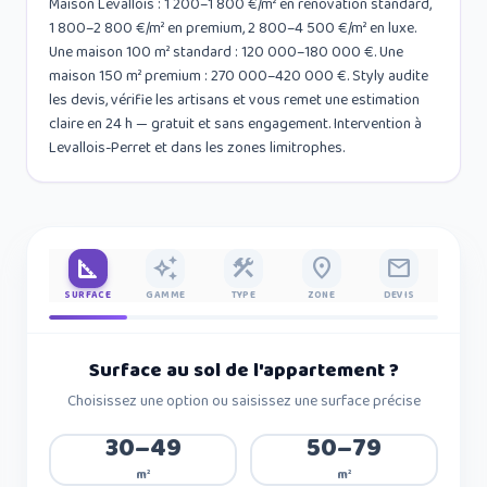
Maison Levallois : 1 200–1 800 €/m² en rénovation standard,
1 800–2 800 €/m² en premium, 2 800–4 500 €/m² en luxe.
Une maison 100 m² standard : 120 000–180 000 €. Une
maison 150 m² premium : 270 000–420 000 €. Styly audite
les devis, vérifie les artisans et vous remet une estimation
claire en 24 h — gratuit et sans engagement. Intervention à
Levallois-Perret et dans les zones limitrophes.
square_foot
auto_awesome
construction
place
mail
SURFACE
GAMME
TYPE
ZONE
DEVIS
Surface au sol de l'appartement
?
Choisissez une option ou saisissez une surface précise
30–49
50–79
m²
m²