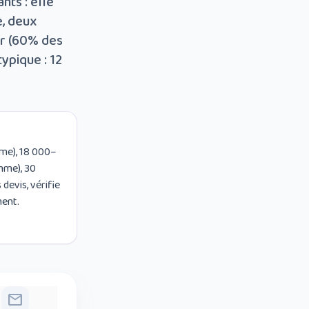
nts : elle
e, deux
ur (60% des
ypique : 12
mme), 18 000–
mme), 30
devis, vérifie
ment.
mail