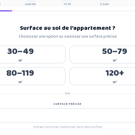
E
GAMME
TYPE
ZONE
Surface au sol de l'appartement
?
Choisissez une option ou saisissez une surface précise
30–49
50–79
m²
m²
80–119
120+
m²
m²
OU
SURFACE PRÉCISE
Utilisez Continuer ↓ après avoir saisi votre surface