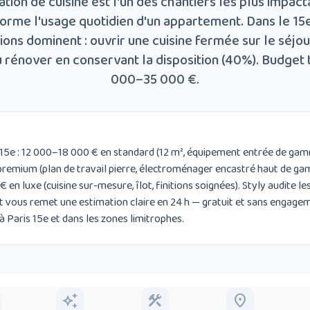
tion de cuisine est l'un des chantiers les plus impacta
orme l'usage quotidien d'un appartement. Dans le 15
ions dominent : ouvrir une cuisine fermée sur le séjo
u rénover en conservant la disposition (40%). Budget t
000–35 000 €.
s 15e : 12 000–18 000 € en standard (12 m², équipement entrée de ga
premium (plan de travail pierre, électroménager encastré haut de ga
en luxe (cuisine sur-mesure, îlot, finitions soignées). Styly audite les 
et vous remet une estimation claire en 24 h — gratuit et sans engage
à Paris 15e et dans les zones limitrophes.
auto_awesome
construction
place