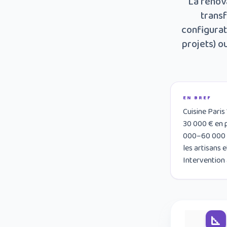
La rénova
transf
configurat
projets) o
EN BREF
Cuisine Pari
30 000 € en 
000–60 000 € 
les artisans 
Intervention 
square_foot