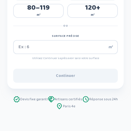
80–119
120+
m²
m²
OU
SURFACE PRÉCISE
m²
Utilisez Continuer ↓ après avoir saisi votre surface
Continuer
verified
handshake
schedule
Devis fixe garanti
Artisans certifiés
Réponse sous 24h
place
Paris 4e