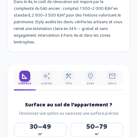
Dans le 4e, le coût de rénovation est majoré par la
complexité du bâti ancien : comptez 1 500–2 000 €/m² en
standard, 2 500–3 500 €/m² pour des finitions valorisant le
patrimoine. Styly audite les devis, vérifie les artisans et vous
remet une estimation claire en 24 h — gratuit et sans
engagement. Intervention à Paris 4e et dans les zones
limitrophes.
square_foot
auto_awesome
construction
place
mail
SURFACE
GAMME
TYPE
ZONE
DEVIS
Surface au sol de l'appartement
?
Choisissez une option ou saisissez une surface précise
30–49
50–79
m²
m²