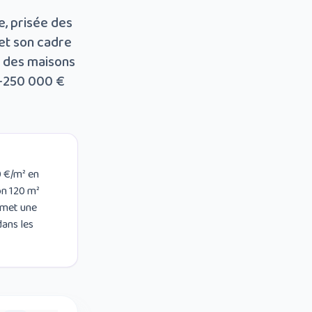
, prisée des
 et son cadre
r des maisons
0–250 000 €
0 €/m² en
on 120 m²
remet une
dans les