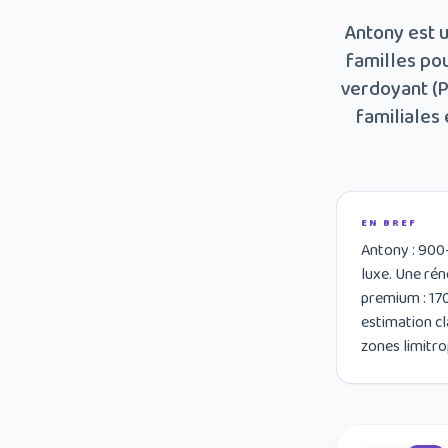
Antony est 
familles pou
verdoyant (P
familiales
EN BREF
Antony : 900
luxe. Une ré
premium : 170
estimation cl
zones limitro