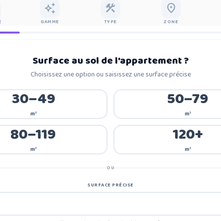
auto_awesome
construction
place
E
GAMME
TYPE
ZONE
Surface au sol de l'appartement
?
Choisissez une option ou saisissez une surface précise
30–49
50–79
m²
m²
80–119
120+
m²
m²
OU
SURFACE PRÉCISE