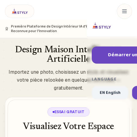
Voir
Première Plateforme de Design Intérieur IA d'Europe
Reconnue pour l'Innovation
Certification
Design Maison Intelligence
Démarrer un
Artificielle
Importez une photo, choisissez un style, et visualisez
LANGUAGE
votre pièce relookée en quelques secondes —
gratuitement.
EN English
ESSAI GRATUIT
Visualisez Votre Espace